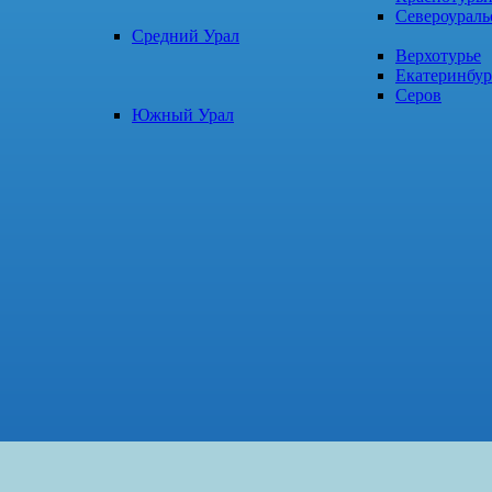
Североураль
Средний Урал
Верхотурье
Екатеринбур
Серов
Южный Урал