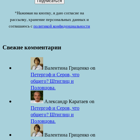
*Нажимая на кнопку, я даю согласие на
рассылку, хранение персональных данных и
соглашаюсь с
политикой конфиденциальности
Свежие комментарии
Валентина Гриценко
on
Петергоф и Серов, что
общего? Штиглиц и
Половцова.
Александр Каратаев
on
Петергоф и Серов, что
общего? Штиглиц и
Половцова.
Валентина Гриценко
on