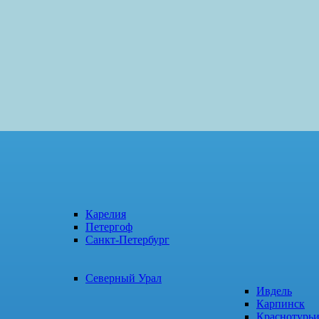
Карелия
Петергоф
Санкт-Петербург
Северный Урал
Ивдель
Карпинск
Краснотурь