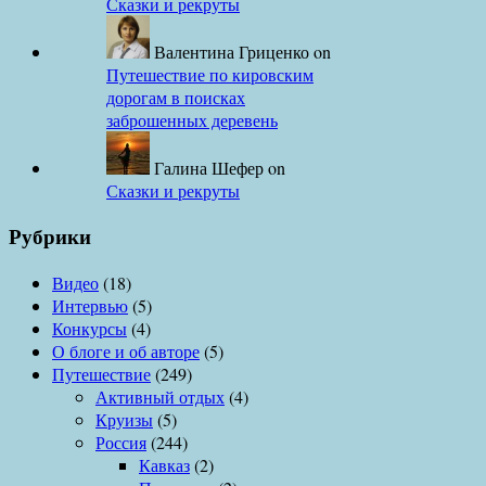
Сказки и рекруты
Валентина Гриценко
on
Путешествие по кировским
дорогам в поисках
заброшенных деревень
Галина Шефер
on
Сказки и рекруты
Рубрики
Видео
(18)
Интервью
(5)
Конкурсы
(4)
О блоге и об авторе
(5)
Путешествие
(249)
Активный отдых
(4)
Круизы
(5)
Россия
(244)
Кавказ
(2)