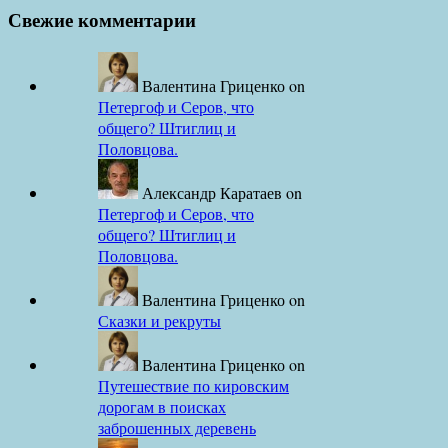
Свежие комментарии
Валентина Гриценко
on
Петергоф и Серов, что
общего? Штиглиц и
Половцова.
Александр Каратаев
on
Петергоф и Серов, что
общего? Штиглиц и
Половцова.
Валентина Гриценко
on
Сказки и рекруты
Валентина Гриценко
on
Путешествие по кировским
дорогам в поисках
заброшенных деревень