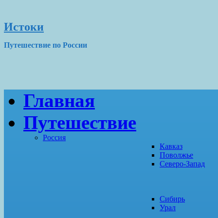
Истоки
Путешествие по России
Главная
Путешествие
Россия
Кавказ
Поволжье
Северо-Запад
Сибирь
Урал