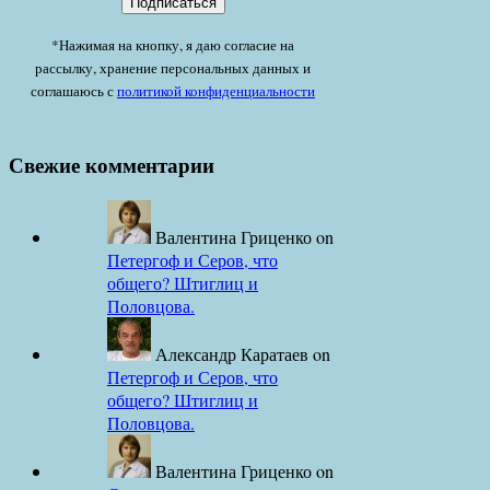
*Нажимая на кнопку, я даю согласие на
рассылку, хранение персональных данных и
соглашаюсь с
политикой конфиденциальности
Свежие комментарии
Валентина Гриценко
on
Петергоф и Серов, что
общего? Штиглиц и
Половцова.
Александр Каратаев
on
Петергоф и Серов, что
общего? Штиглиц и
Половцова.
Валентина Гриценко
on