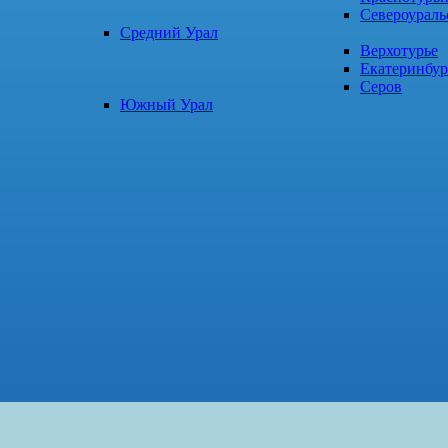
Североураль
Средний Урал
Верхотурье
Екатеринбур
Серов
Южный Урал