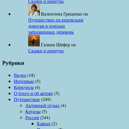
Сказки и рекруты
Валентина Гриценко
on
Путешествие по кировским
дорогам в поисках
заброшенных деревень
Галина Шефер
on
Сказки и рекруты
Рубрики
Видео
(18)
Интервью
(5)
Конкурсы
(4)
О блоге и об авторе
(5)
Путешествие
(249)
Активный отдых
(4)
Круизы
(5)
Россия
(244)
Кавказ
(2)