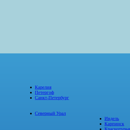
Карелия
Петергоф
Санкт-Петербург
Северный Урал
Ивдель
Карпинск
Краснотурь