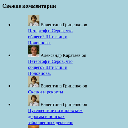
Свежие комментарии
Валентина Гриценко
on
Петергоф и Серов, что
общего? Штиглиц и
Половцова.
Александр Каратаев
on
Петергоф и Серов, что
общего? Штиглиц и
Половцова.
Валентина Гриценко
on
Сказки и рекруты
Валентина Гриценко
on
Путешествие по кировским
дорогам в поисках
заброшенных деревень