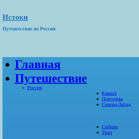
Истоки
Путешествие по России
Главная
Путешествие
Россия
Кавказ
Поволжье
Северо-Запад
Сибирь
Урал