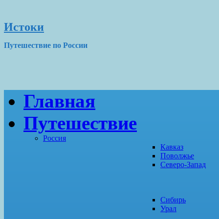
Истоки
Путешествие по России
Главная
Путешествие
Россия
Кавказ
Поволжье
Северо-Запад
Сибирь
Урал