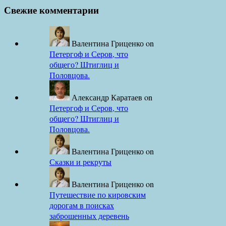
Свежие комментарии
Валентина Гриценко
on
Петергоф и Серов, что
общего? Штиглиц и
Половцова.
Александр Каратаев
on
Петергоф и Серов, что
общего? Штиглиц и
Половцова.
Валентина Гриценко
on
Сказки и рекруты
Валентина Гриценко
on
Путешествие по кировским
дорогам в поисках
заброшенных деревень