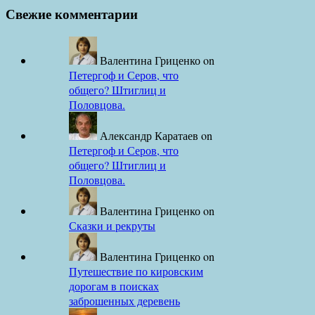
Свежие комментарии
Валентина Гриценко
on
Петергоф и Серов, что
общего? Штиглиц и
Половцова.
Александр Каратаев
on
Петергоф и Серов, что
общего? Штиглиц и
Половцова.
Валентина Гриценко
on
Сказки и рекруты
Валентина Гриценко
on
Путешествие по кировским
дорогам в поисках
заброшенных деревень