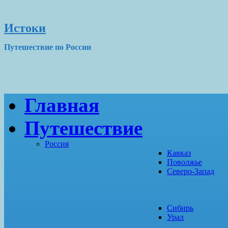
Истоки
Путешествие по России
Главная
Путешествие
Россия
Кавказ
Поволжье
Северо-Запад
Сибирь
Урал