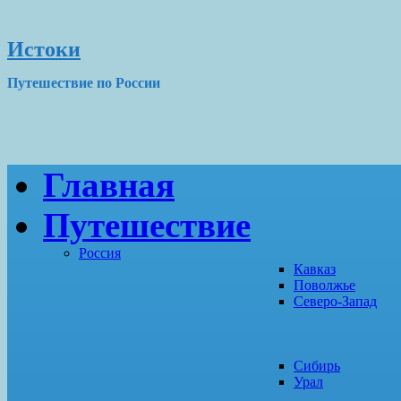
Истоки
Путешествие по России
Главная
Путешествие
Россия
Кавказ
Поволжье
Северо-Запад
Сибирь
Урал