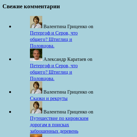
Свежие комментарии
Валентина Гриценко
on
Петергоф и Серов, что
общего? Штиглиц и
Половцова.
Александр Каратаев
on
Петергоф и Серов, что
общего? Штиглиц и
Половцова.
Валентина Гриценко
on
Сказки и рекруты
Валентина Гриценко
on
Путешествие по кировским
дорогам в поисках
заброшенных деревень