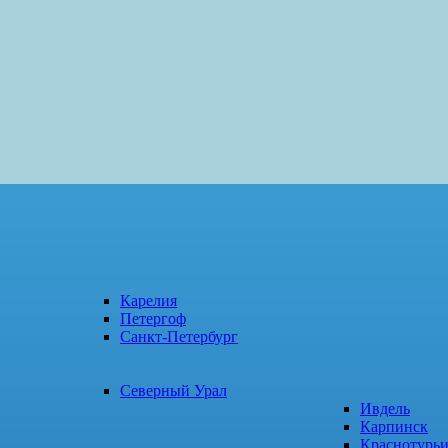
Карелия
Петергоф
Санкт-Петербург
Северный Урал
Ивдель
Карпинск
Краснотурь