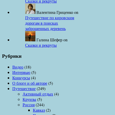
Сказки и рекруты
Валентина Гриценко
on
Путешествие по кировским
дорогам в поисках
заброшенных деревень
Галина Шефер
on
Сказки и рекруты
Рубрики
Видео
(18)
Интервью
(5)
Конкурсы
(4)
О блоге и об авторе
(5)
Путешествие
(249)
Активный отдых
(4)
Круизы
(5)
Россия
(244)
Кавказ
(2)