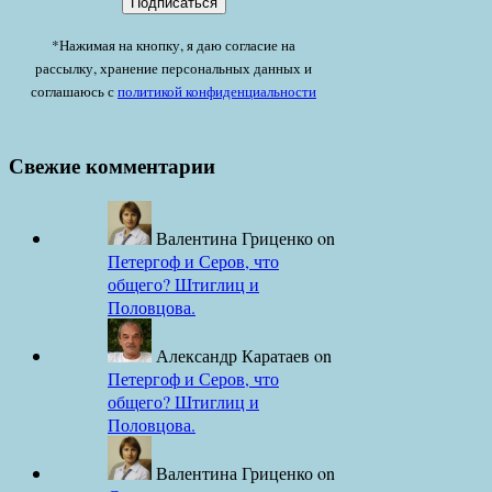
*Нажимая на кнопку, я даю согласие на
рассылку, хранение персональных данных и
соглашаюсь с
политикой конфиденциальности
Свежие комментарии
Валентина Гриценко
on
Петергоф и Серов, что
общего? Штиглиц и
Половцова.
Александр Каратаев
on
Петергоф и Серов, что
общего? Штиглиц и
Половцова.
Валентина Гриценко
on