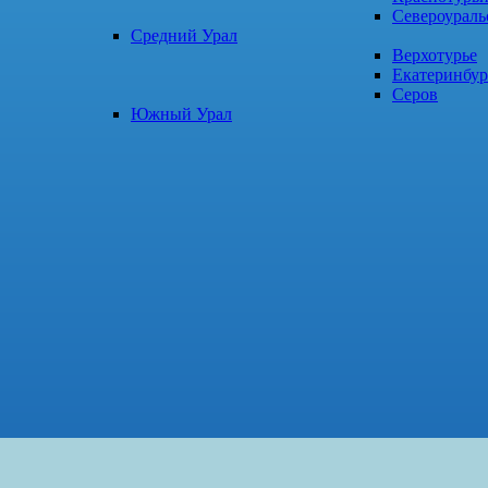
Североураль
Средний Урал
Верхотурье
Екатеринбур
Серов
Южный Урал