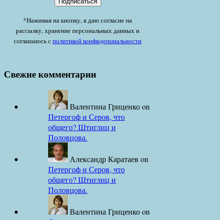
*Нажимая на кнопку, я даю согласие на
рассылку, хранение персональных данных и
соглашаюсь с
политикой конфиденциальности
Свежие комментарии
Валентина Гриценко
on
Петергоф и Серов, что
общего? Штиглиц и
Половцова.
Александр Каратаев
on
Петергоф и Серов, что
общего? Штиглиц и
Половцова.
Валентина Гриценко
on