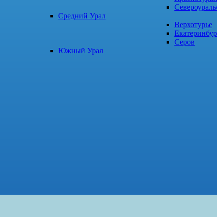
Североураль
Средний Урал
Верхотурье
Екатеринбур
Серов
Южный Урал