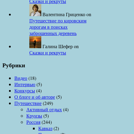
Сказки и рекруты
Валентина Гриценко
on
Путешествие по кировским
дорогам в поисках
заброшенных деревень
Галина Шефер
on
Сказки и рекруты
Рубрики
Видео
(18)
Интервью
(5)
Конкурсы
(4)
О блоге и об авторе
(5)
Путешествие
(249)
Активный отдых
(4)
Круизы
(5)
Россия
(244)
Кавказ
(2)