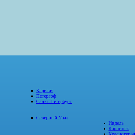
Карелия
Петергоф
Санкт-Петербург
Северный Урал
Ивдель
Карпинск
Краснотурь