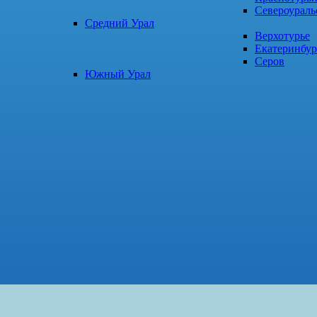
Североураль
Средний Урал
Верхотурье
Екатеринбур
Серов
Южный Урал