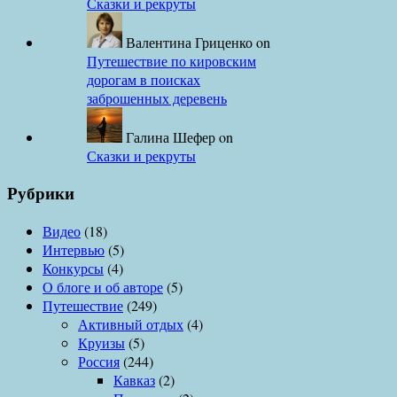
Сказки и рекруты
Валентина Гриценко
on
Путешествие по кировским
дорогам в поисках
заброшенных деревень
Галина Шефер
on
Сказки и рекруты
Рубрики
Видео
(18)
Интервью
(5)
Конкурсы
(4)
О блоге и об авторе
(5)
Путешествие
(249)
Активный отдых
(4)
Круизы
(5)
Россия
(244)
Кавказ
(2)