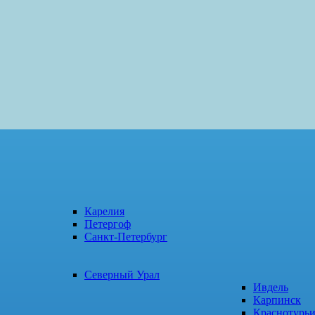
Карелия
Петергоф
Санкт-Петербург
Северный Урал
Ивдель
Карпинск
Краснотурь