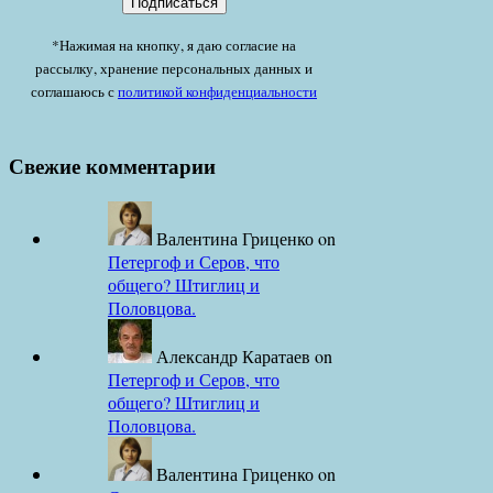
*Нажимая на кнопку, я даю согласие на
рассылку, хранение персональных данных и
соглашаюсь с
политикой конфиденциальности
Свежие комментарии
Валентина Гриценко
on
Петергоф и Серов, что
общего? Штиглиц и
Половцова.
Александр Каратаев
on
Петергоф и Серов, что
общего? Штиглиц и
Половцова.
Валентина Гриценко
on