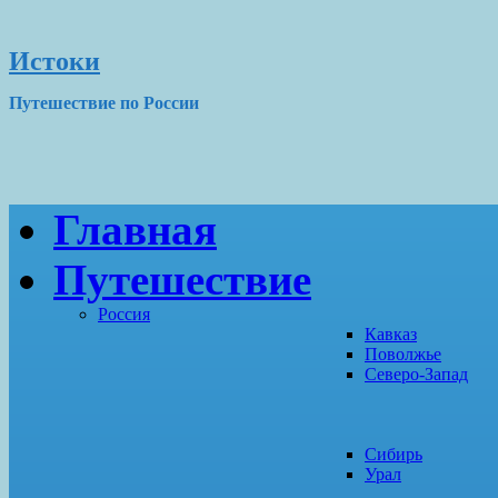
Истоки
Путешествие по России
Главная
Путешествие
Россия
Кавказ
Поволжье
Северо-Запад
Сибирь
Урал