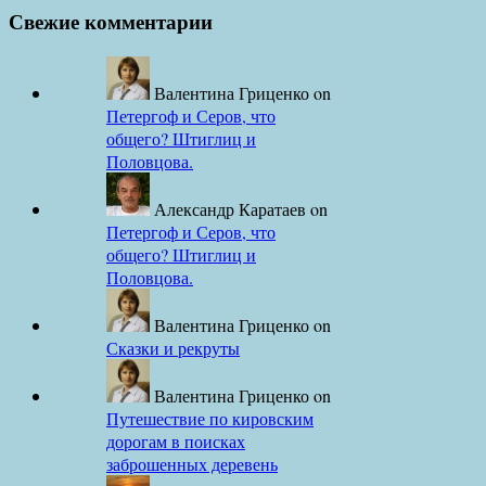
Свежие комментарии
Валентина Гриценко
on
Петергоф и Серов, что
общего? Штиглиц и
Половцова.
Александр Каратаев
on
Петергоф и Серов, что
общего? Штиглиц и
Половцова.
Валентина Гриценко
on
Сказки и рекруты
Валентина Гриценко
on
Путешествие по кировским
дорогам в поисках
заброшенных деревень