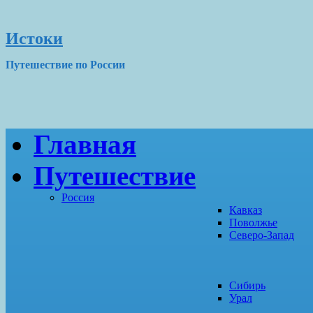
Истоки
Путешествие по России
Главная
Путешествие
Россия
Кавказ
Поволжье
Северо-Запад
Сибирь
Урал