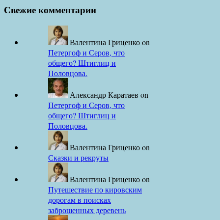
Свежие комментарии
Валентина Гриценко
on
Петергоф и Серов, что
общего? Штиглиц и
Половцова.
Александр Каратаев
on
Петергоф и Серов, что
общего? Штиглиц и
Половцова.
Валентина Гриценко
on
Сказки и рекруты
Валентина Гриценко
on
Путешествие по кировским
дорогам в поисках
заброшенных деревень