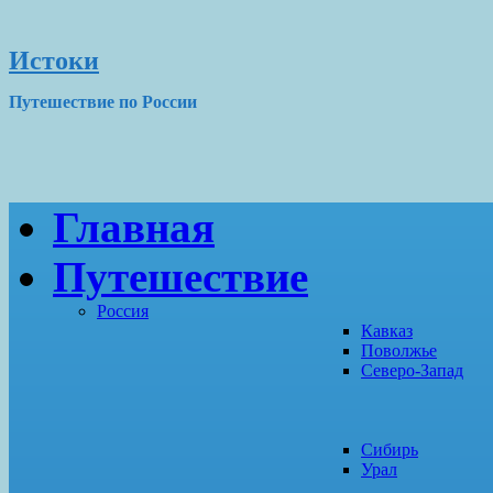
Истоки
Путешествие по России
Главная
Путешествие
Россия
Кавказ
Поволжье
Северо-Запад
Сибирь
Урал