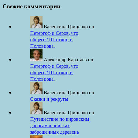
Свежие комментарии
Валентина Гриценко
on
Петергоф и Серов, что
общего? Штиглиц и
Половцова.
Александр Каратаев
on
Петергоф и Серов, что
общего? Штиглиц и
Половцова.
Валентина Гриценко
on
Сказки и рекруты
Валентина Гриценко
on
Путешествие по кировским
дорогам в поисках
заброшенных деревень