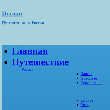
Истоки
Путешествие по России
Главная
Путешествие
Россия
Кавказ
Поволжье
Северо-Запад
Сибирь
Урал