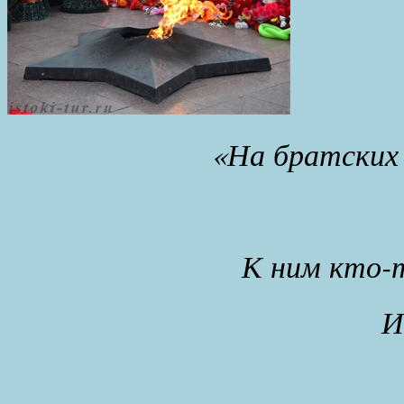
«На братских 
К ним кто-
И
В.Вы