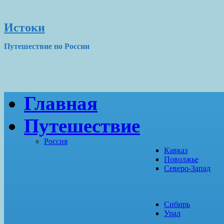
Истоки
Путешествие по России
Главная
Путешествие
Россия
Кавказ
Поволжье
Северо-Запад
Сибирь
Урал