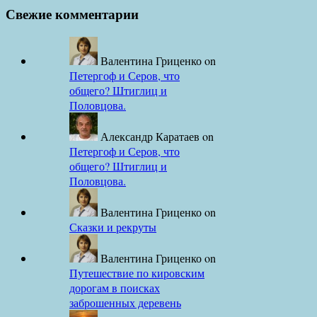
Свежие комментарии
Валентина Гриценко
on
Петергоф и Серов, что
общего? Штиглиц и
Половцова.
Александр Каратаев
on
Петергоф и Серов, что
общего? Штиглиц и
Половцова.
Валентина Гриценко
on
Сказки и рекруты
Валентина Гриценко
on
Путешествие по кировским
дорогам в поисках
заброшенных деревень