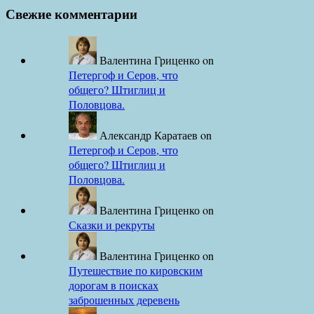
Свежие комментарии
Валентина Гриценко
on
Петергоф и Серов, что
общего? Штиглиц и
Половцова.
Александр Каратаев
on
Петергоф и Серов, что
общего? Штиглиц и
Половцова.
Валентина Гриценко
on
Сказки и рекруты
Валентина Гриценко
on
Путешествие по кировским
дорогам в поисках
заброшенных деревень