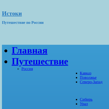
Истоки
Путешествие по России
Главная
Путешествие
Россия
Кавказ
Поволжье
Северо-Запад
Сибирь
Урал