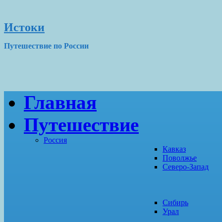
Истоки
Путешествие по России
Главная
Путешествие
Россия
Кавказ
Поволжье
Северо-Запад
Сибирь
Урал