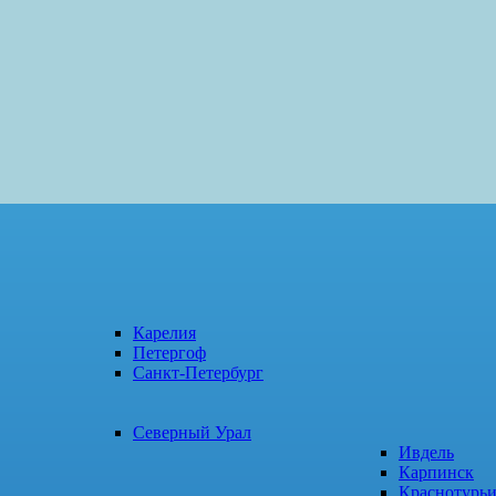
Карелия
Петергоф
Санкт-Петербург
Северный Урал
Ивдель
Карпинск
Краснотурь