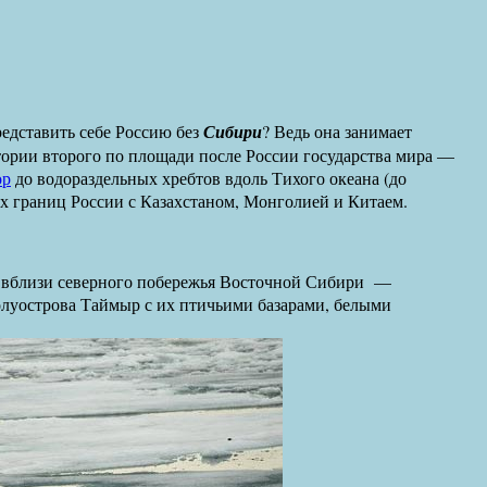
едставить себе Россию без
Сибири
? Ведь она занимает
тории второго по площади после России государства мира —
ор
до водораздельных хребтов вдоль Тихого океана (до
х границ России с Казахстаном, Монголией и Китаем.
х вблизи северного побережья Восточной Сибири —
олуострова Таймыр с их птичьими базарами, белыми