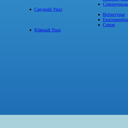
Североураль
Средний Урал
Верхотурье
Екатеринбур
Серов
Южный Урал