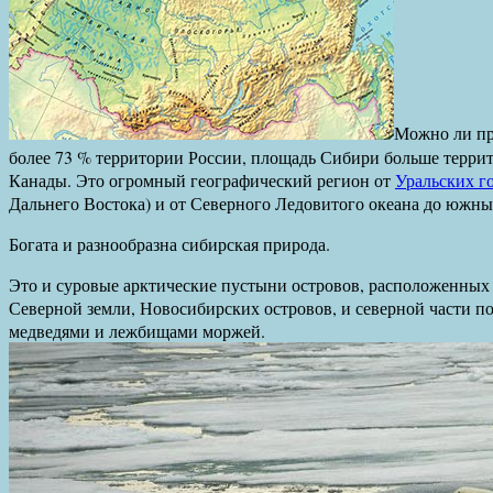
Можно ли пр
более 73 % территории России, площадь Сибири больше терри
Канады. Это огромный географический регион от
Уральских г
Дальнего Востока) и от Северного Ледовитого океана до южны
Богата и разнообразна сибирская природа.
Это и суровые арктические пустыни островов, расположенны
Северной земли, Новосибирских островов, и северной части п
медведями и лежбищами моржей.