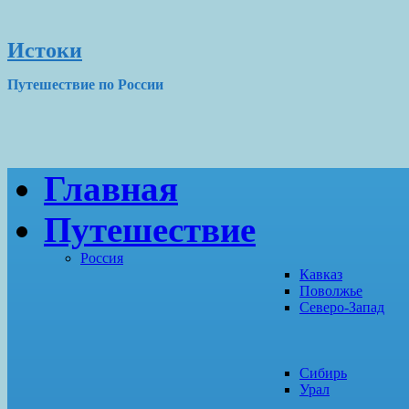
Истоки
Путешествие по России
Главная
Путешествие
Россия
Кавказ
Поволжье
Северо-Запад
Сибирь
Урал