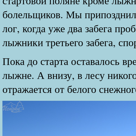
стартовой поляне кроме лыжн
болельщиков. Мы припозднил
лог, когда уже два забега про
лыжники третьего забега, спо
Пока до старта оставалось вр
лыжне. А внизу, в лесу никог
отражается от белого снежног