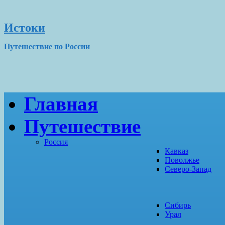
Истоки
Путешествие по России
Главная
Путешествие
Россия
Кавказ
Поволжье
Северо-Запад
Сибирь
Урал