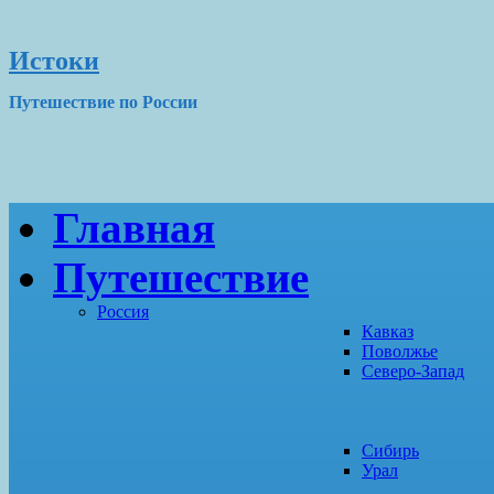
Истоки
Путешествие по России
Главная
Путешествие
Россия
Кавказ
Поволжье
Северо-Запад
Сибирь
Урал