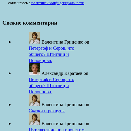
соглашаюсь с
политикой конфиденциальности
Свежие комментарии
Валентина Гриценко
on
Петергоф и Серов, что
общего? Штиглиц и
Половцова.
Александр Каратаев
on
Петергоф и Серов, что
общего? Штиглиц и
Половцова.
Валентина Гриценко
on
Сказки и рекруты
Валентина Гриценко
on
Путешествие по кировским