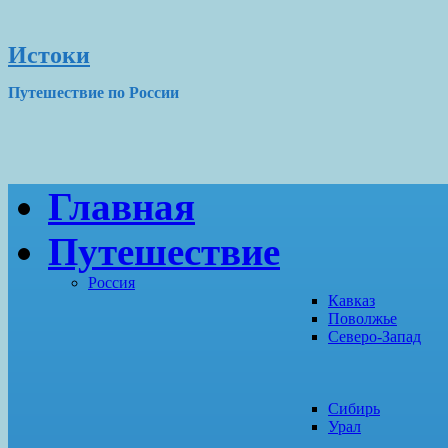
Истоки
Путешествие по России
Главная
Путешествие
Россия
Кавказ
Поволжье
Северо-Запад
Сибирь
Урал