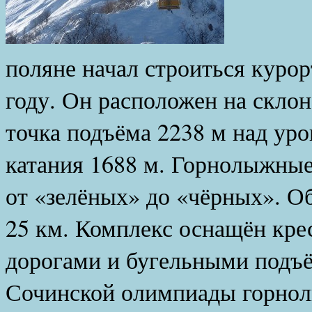
Перв
поляне начал строиться куро
году. Он расположен на скло
точка подъёма 2238 м над ур
катания 1688 м. Горнолыжные
от «зелёных» до «чёрных». О
25 км. Комплекс оснащён кр
дорогами и бугельными подъ
Сочинской олимпиады горно