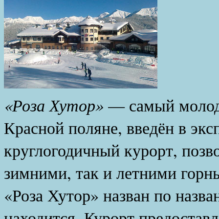
Горн
«Роза Хутор»
— самый молод
Красной поляне, введён в экс
круглогодичный курорт, позв
зимними, так и летними горн
«Роза Хутор» назван по назва
находится. Курорт предоставл