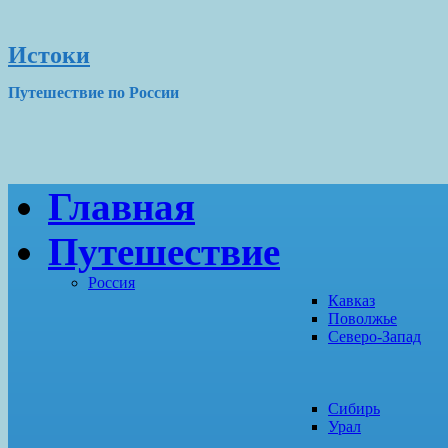
Истоки
Путешествие по России
Главная
Путешествие
Россия
Кавказ
Поволжье
Северо-Запад
Сибирь
Урал