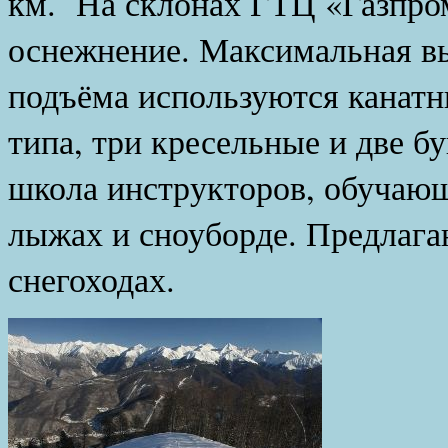
км. На склонах ГТЦ «Газпро
оснежнение. Максимальная вы
подъёма используются канатн
типа, три кресельные и две б
школа инструкторов, обучаю
лыжах и сноуборде. Предлага
снегоходах.