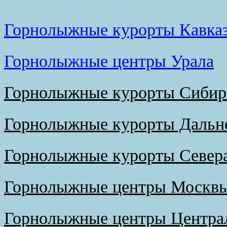
Горнолыжные курорты Кавка
Горнолыжные центры Урала
Горнолыжные курорты Сибир
Горнолыжные курорты Дальне
Горнолыжные курорты Север
Горнолыжные центры Москвы
Горнолыжные центры Централ