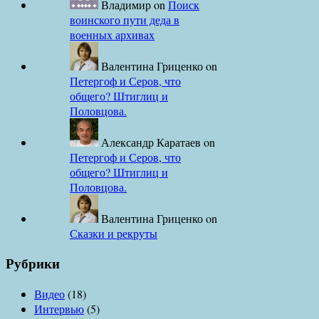
Владимир
on
Поиск
воинского пути деда в
военных архивах
Валентина Гриценко
on
Петергоф и Серов, что
общего? Штиглиц и
Половцова.
Александр Каратаев
on
Петергоф и Серов, что
общего? Штиглиц и
Половцова.
Валентина Гриценко
on
Сказки и рекруты
Рубрики
Видео
(18)
Интервью
(5)