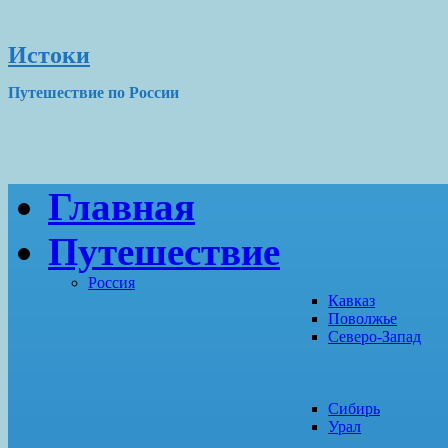
Истоки
Путешествие по России
Главная
Путешествие
Россия
Кавказ
Поволжье
Северо-Запад
Сибирь
Урал