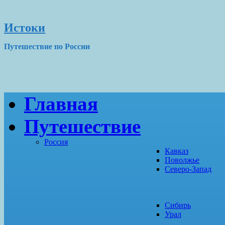
Истоки
Путешествие по России
Главная
Путешествие
Россия
Кавказ
Поволжье
Северо-Запад
Сибирь
Урал