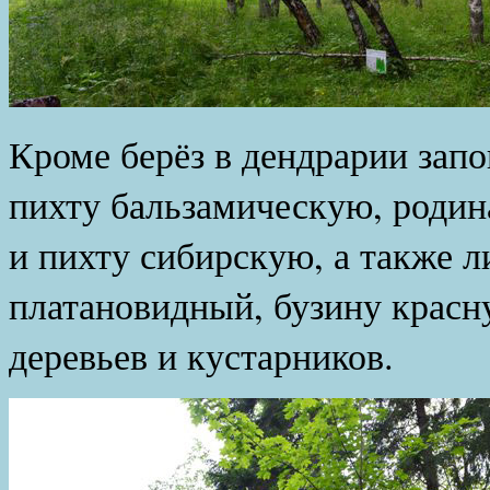
Кроме берёз в дендрарии зап
пихту бальзамическую, родин
и пихту сибирскую, а также 
платановидный, бузину красн
деревьев и кустарников.