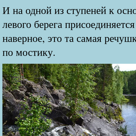
И на одной из ступеней к осн
левого берега присоединяетс
наверное, это та самая речуш
по мостику.