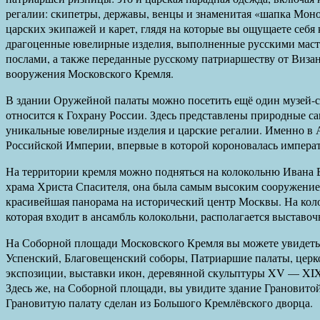
регалии: скипетры, державы, венцы и знаменитая «шапка Мон
царских экипажей и карет, глядя на которые вы ощущаете себя 
драгоценные ювелирные изделия, выполненные русскими мас
послами, а также переданные русскому патриаршеству от Визан
вооружения Московского Кремля.
В здании Оружейной палаты можно посетить ещё один музей-с
относится к Гохрану России. Здесь представлены природные с
уникальные ювелирные изделия и царские регалии. Именно в 
Российской Империи, впервые в которой короновалась императ
На территории кремля можно подняться на колокольню Ивана Ве
храма Христа Спасителя, она была самым высоким сооружение
красивейшая панорама на исторический центр Москвы. На коло
которая входит в ансамбль колокольни, располагается выставо
На Соборной площади Московского Кремля вы можете увидеть 
Успенский, Благовещенский соборы, Патриаршие палаты, церк
экспозиции, выставки икон, деревянной скульптуры XV — XIX
Здесь же, на Соборной площади, вы увидите здание Грановито
Грановитую палату сделан из Большого Кремлёвского дворца.