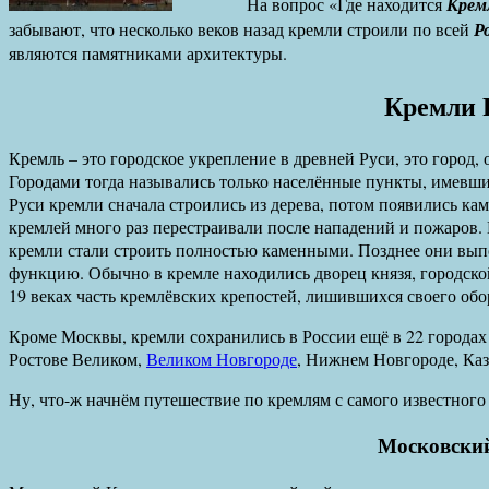
На вопрос «Где находится
Крем
забывают, что несколько веков назад кремли строили по всей
Р
являются памятниками архитектуры.
Кремли 
Кремль – это городское укрепление в древней Руси, это горо
Городами тогда назывались только населённые пункты, имевши
Руси кремли сначала строились из дерева, потом появились к
кремлей много раз перестраивали после нападений и пожаров.
кремли стали строить полностью каменными. Позднее они вып
функцию. Обычно в кремле находились дворец князя, городской
19 веках часть кремлёвских крепостей, лишившихся своего об
Кроме Москвы, кремли сохранились в России ещё в 22 городах 
Ростове Великом,
Великом Новгороде
, Нижнем Новгороде, Каз
Ну, что-ж начнём путешествие по кремлям с самого известного
Московски