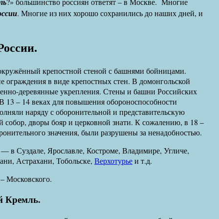
ль
?» большинство россиян ответят – в Москве. Многие
оссии
. Многие из них хорошо сохранились до наших дней, и
России.
д, окружённый крепостной стеной с башнями бойницами.
е ограждения в виде крепостных стен. В домонгольской
аменно-деревянные укрепления. Стены и башни Российских
 В 13 – 14 веках для повышения обороноспособности
олняли наряду с оборонительной и представительскую
 собор, дворы бояр и церковной знати. К сожалению, в 18 –
оронительного значения, были разрушены за ненадобностью.
— в Суздале, Ярославле, Костроме, Владимире, Угличе,
ани, Астрахани, Тобольске,
Верхотурье
и т.д.
 – Московского.
й Кремль.