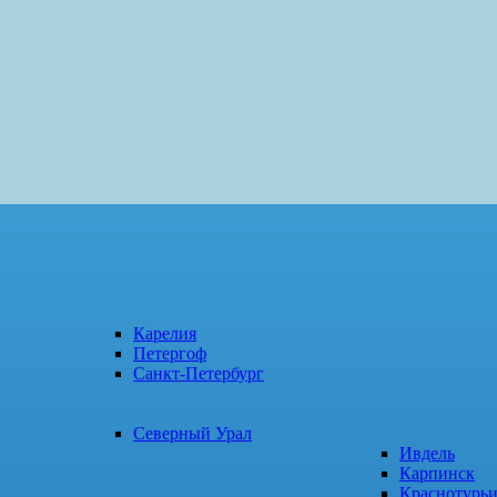
Карелия
Петергоф
Санкт-Петербург
Северный Урал
Ивдель
Карпинск
Краснотурь