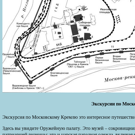
Экскурсии по Моск
Экскурсия по Московскому Кремлю это интересное путешестви
Здесь вы увидите Оружейную палату. Это музей – сокровищни
патриаршей ризницы: это и царская парадная одежда, включая 