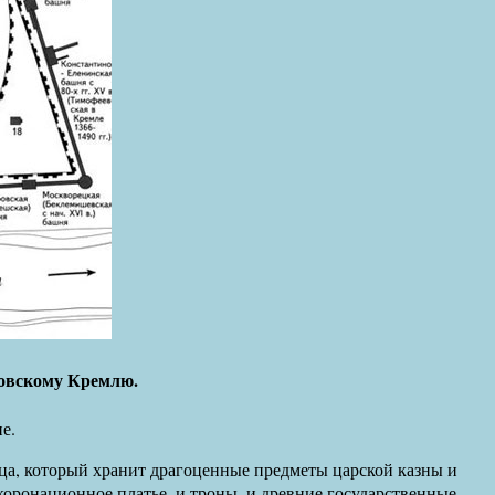
овскому Кремлю.
е.
ца, который хранит драгоценные предметы царской казны и
коронационное платье, и троны, и древние государственные