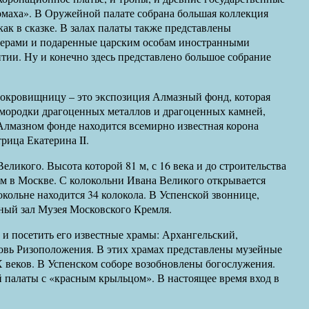
омаха». В Оружейной палате собрана большая коллекция
как в сказке. В залах палаты также представлены
терами и подаренные царским особам иностранными
тии. Ну и конечно здесь представлено большое собрание
окровищницу – это экспозиция Алмазный фонд, которая
амородки драгоценных металлов и драгоценных камней,
Алмазном фонде находится всемирно известная корона
рица Екатерина II.
ликого. Высота которой 81 м, с 16 века и до строительства
м в Москве. С колокольни Ивана Великого открывается
кольне находится 34 колокола. В Успенской звоннице,
чный зал Музея Московского Кремля.
и посетить его известные храмы: Архангельский,
овь Ризоположения. В этих храмах представлены музейные
 веков. В Успенском соборе возобновлены богослужения.
й палаты с «красным крыльцом». В настоящее время вход в