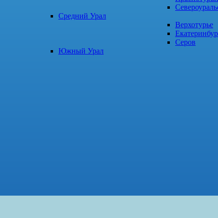
Североураль
Средний Урал
Верхотурье
Екатеринбур
Серов
Южный Урал