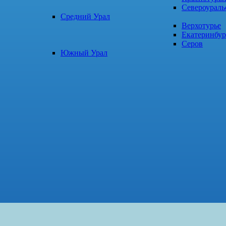
Североураль
Средний Урал
Верхотурье
Екатеринбур
Серов
Южный Урал