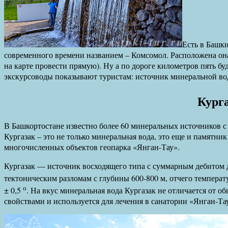
Есть в Башки
современного времени названием – Комсомол. Расположена он
на карте провести прямую). Ну а по дороге километров пять бу
экскурсоводы показывают туристам: источник минеральной в
Кург
В Башкортостане известно более 60 минеральных источников с
Кургазак – это не только минеральная вода, это еще и памятник
многочисленных объектов геопарка «Янган-Тау».
Кургазак — источник восходящего типа с суммарным дебитом до
тектоническим разломам с глубины 600-800 м, отчего температ
о
± 0,5
. На вкус минеральная вода Кургазак не отличается от о
свойствами и используется для лечения в санатории «Янган-Та