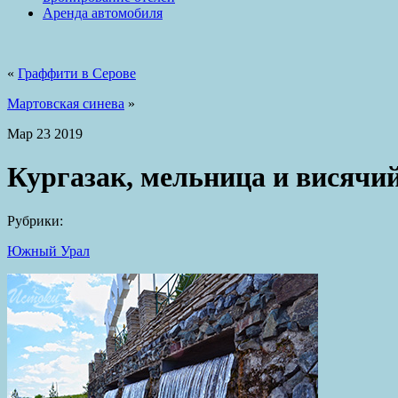
Аренда автомобиля
«
Граффити в Серове
Мартовская синева
»
Мар
23
2019
Кургазак, мельница и висячи
Рубрики:
Южный Урал