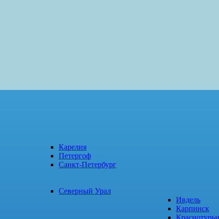
Карелия
Петергоф
Санкт-Петербург
Северный Урал
Ивдель
Карпинск
Краснотурь