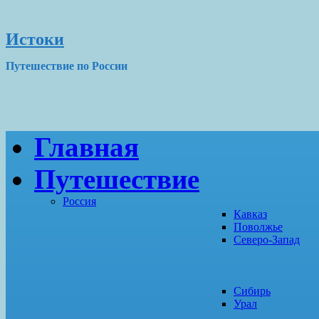
Истоки
Путешествие по России
Главная
Путешествие
Россия
Кавказ
Поволжье
Северо-Запад
Сибирь
Урал