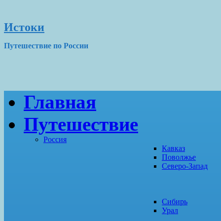
Истоки
Путешествие по России
Главная
Путешествие
Россия
Кавказ
Поволжье
Северо-Запад
Сибирь
Урал