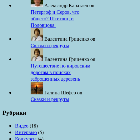
Александр Каратаев
on
Петергоф и Серов, что
общего? Штиглиц и
Половцова.
Валентина Гриценко
on
Сказки и рекруты
Валентина Гриценко
on
Путешествие по кировским
дорогам в поисках
заброшенных деревень
Галина Шефер
on
Сказки и рекруты
Рубрики
Видео
(18)
Интервью
(5)
Конкурсы
(4)