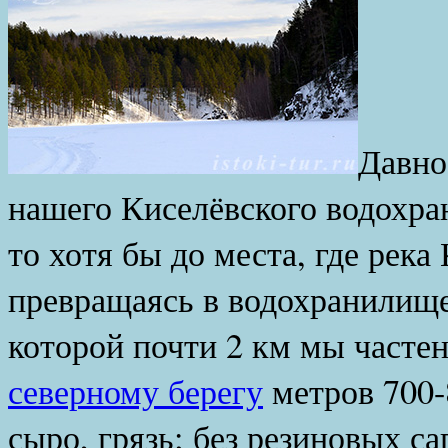
Давно
нашего Киселёвского водохра
то хотя бы до места, где река
превращаясь в водохранилищ
которой почти 2 км мы часте
северному берегу
метров 700-
сыро, грязь; без резиновых са