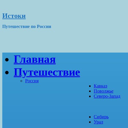
Истоки
Путешествие по России
Главная
Путешествие
Россия
Кавказ
Поволжье
Северо-Запад
Сибирь
Урал