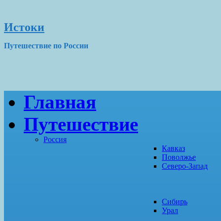
Истоки
Путешествие по России
Главная
Путешествие
Россия
Кавказ
Поволжье
Северо-Запад
Сибирь
Урал