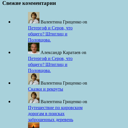
Свежие комментарии
Валентина Гриценко
on
Петергоф и Серов, что
общего? Штиглиц и
Половцова.
Александр Каратаев
on
Петергоф и Серов, что
общего? Штиглиц и
Половцова.
Валентина Гриценко
on
Сказки и рекруты
Валентина Гриценко
on
Путешествие по кировским
дорогам в поисках
заброшенных деревень