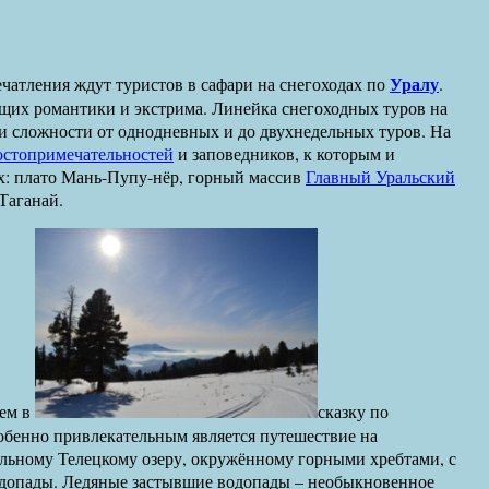
Уралу
ния ждут туристов в сафари на снегоходах по
.
щих романтики и экстрима. Линейка снегоходных туров на
и сложности от однодневных и до двухнедельных туров. На
остопримечательностей
и заповедников, к которым и
х: плато Мань-Пупу-нёр, горный массив
Главный Уральский
 Таганай.
ем в
сказку по
бенно привлекательным является путешествие на
льному Телецкому озеру, окружённому горными хребтами, с
одопады. Ледяные застывшие водопады – необыкновенное