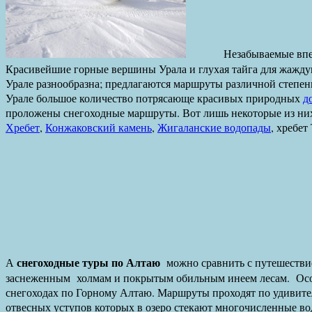
Незабываемые впечатле
Красивейшие горные вершины Урала и глухая тайга для жажду
Урале разнообразна; предлагаются маршруты различной степен
Урале большое количество потрясающе красивых природных
д
проложены снегоходные маршруты. Вот лишь некоторые из ни
Хребет
,
Конжаковский камень
,
Жигаланские водопады
, хребет
снегоходные туры по Алтаю
А
можно сравнить с путешестви
заснеженным холмам и покрытым обильным инеем лесам. Осо
снегоходах по Горному Алтаю. Маршруты проходят по удивите
отвесных уступов которых в озеро стекают многочисленные в