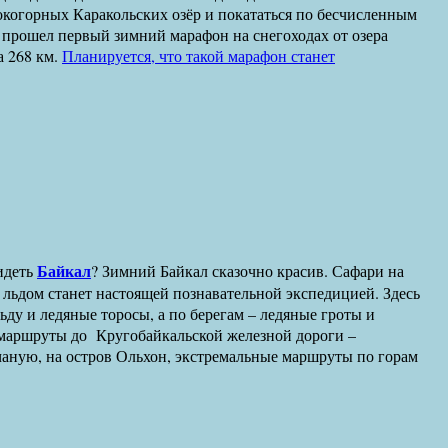
окогорных Каракольских озёр и покататься по бесчисленным
 прошел первый зимний марафон на снегоходах от озера
а 268 км.
Планируется, что такой марафон станет
Байкал
деть
? Зимний Байкал сказочно красив. Сафари на
 льдом станет настоящей познавательной экспедицией. Здесь
ду и ледяные торосы, а по берегам – ледяные гроты и
 маршруты до Кругобайкальской железной дороги –
чаную, на остров Ольхон, экстремальные маршруты по горам