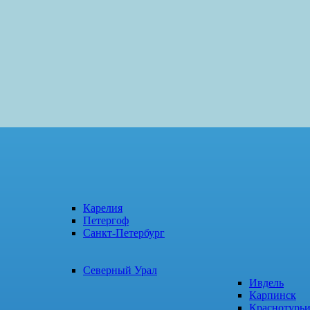
Карелия
Петергоф
Санкт-Петербург
Северный Урал
Ивдель
Карпинск
Краснотурь