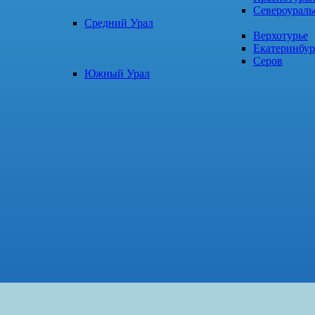
Североураль
Средний Урал
Верхотурье
Екатеринбур
Серов
Южный Урал