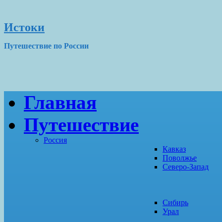
Истоки
Путешествие по России
Главная
Путешествие
Россия
Кавказ
Поволжье
Северо-Запад
Сибирь
Урал