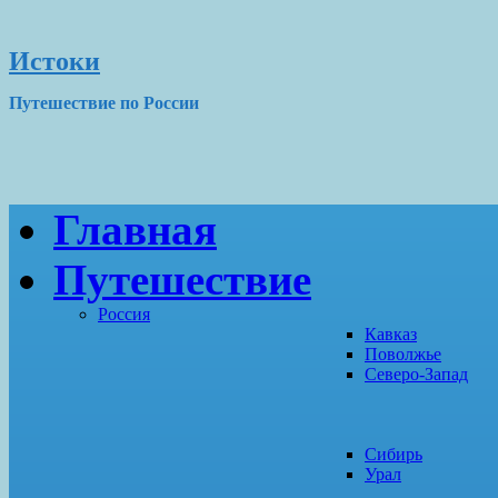
Истоки
Путешествие по России
Главная
Путешествие
Россия
Кавказ
Поволжье
Северо-Запад
Сибирь
Урал