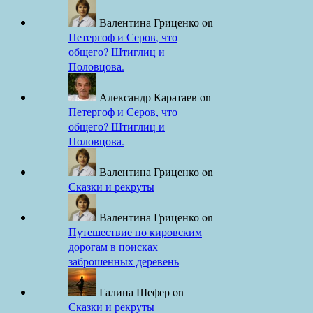
Валентина Гриценко
on
Петергоф и Серов, что
общего? Штиглиц и
Половцова.
Александр Каратаев
on
Петергоф и Серов, что
общего? Штиглиц и
Половцова.
Валентина Гриценко
on
Сказки и рекруты
Валентина Гриценко
on
Путешествие по кировским
дорогам в поисках
заброшенных деревень
Галина Шефер
on
Сказки и рекруты