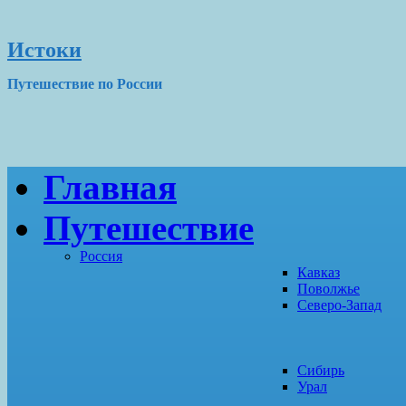
Истоки
Путешествие по России
Главная
Путешествие
Россия
Кавказ
Поволжье
Северо-Запад
Сибирь
Урал