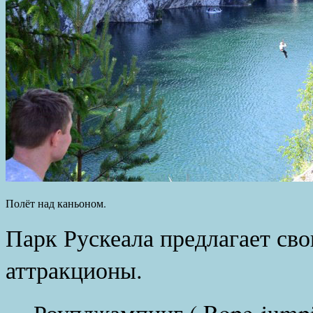
Полёт над каньоном.
Парк Рускеала предлагает св
аттракционы.
Роупджампинг ( Rope-jump