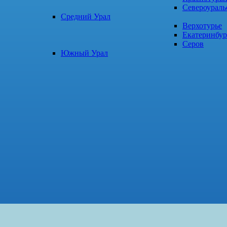
Североураль
Средний Урал
Верхотурье
Екатеринбур
Серов
Южный Урал