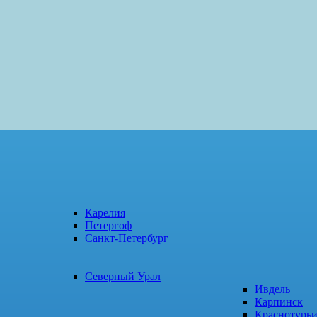
Карелия
Петергоф
Санкт-Петербург
Северный Урал
Ивдель
Карпинск
Краснотурь