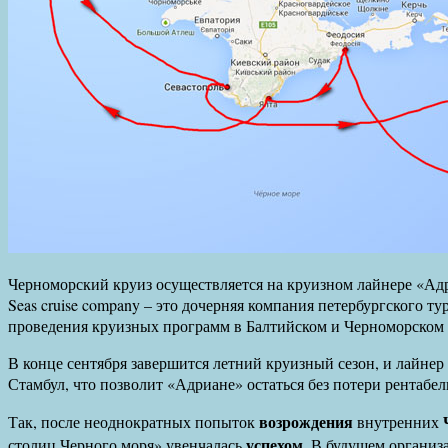
Черноморский круиз осуществляется на круизном лайнере «Адр
Seas cruise company – это дочерняя компания петербургского ту
проведения круизных программ в Балтийском и Черноморском 
В конце сентября завершится летний круизный сезон, и лайне
Стамбул, что позволит «Адриане» остаться без потери рентабе
возрождения
Так, после неоднократных попыток
внутренних
успехом
столиц Черного моря» увенчалась
. В будущем организ