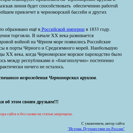
зская линия будет способствовать обеспечению работой
нейшем привлечет в черноморский бассейн и других
о образовано ещё в
Российской империи
в 1833 году.
ения торговли. В начале XX века развивается
ировой войной на Чёрном море появились Российские
ссы в порты Чёрного и Средиземного морей. Наибольшую
ды XX века, когда Черноморское морское пароходство было
ось между республиками и «благополучно» постепенно
рактически ничего не осталось.
спешного возрождения Черноморских круизов
.
и об этом своим друзьям!!!
ора сайта и без сылки на статьи запрещена.
С уважением, автор сайта
"Истоки. Путешествие по России"