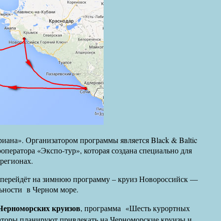
иана». Организатором программы является Black & Baltic
роператора «Экспо-тур», которая создана специально для
регионах.
р перейдёт на зимнюю программу – круиз Новороссийск —
льности в Черном море.
Черноморских круизов
, программа «Шесть курортных
аторы планируют привлекать на Черноморские круизы и