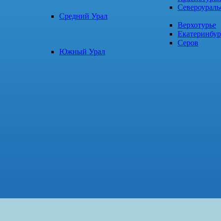
Североураль
Средний Урал
Верхотурье
Екатеринбур
Серов
Южный Урал