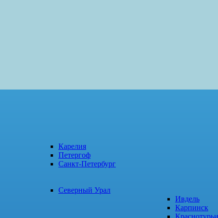
Карелия
Петергоф
Санкт-Петербург
Северный Урал
Ивдель
Карпинск
Краснотурь