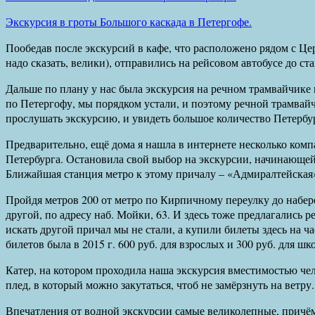
Экскурсия в гроты Большого каскада в Петергофе.
Пообедав после экскурсий в кафе, что расположено рядом с Ц
надо сказать, велики), отправились на рейсовом автобусе до с
Дальше по плану у нас была экскурсия на речном трамвайчике
по Петергофу, мы порядком устали, и поэтому речной трамвайч
прослушать экскурсию, и увидеть большое количество Петербу
Предварительно, ещё дома я нашла в интернете несколько комп
Петербурга. Остановила свой выбор на экскурсии, начинающей
Ближайшая станция метро к этому причалу – «Адмиралтейская
Пройдя метров 200 от метро по Кирпичному переулку до набе
другой, по адресу наб. Мойки, 63. И здесь тоже предлагались р
искать другой причал мы не стали, а купили билеты здесь на
билетов была в 2015 г. 600 руб. для взрослых и 300 руб. для шк
Катер, на котором проходила наша экскурсия вместимостью чел
плед, в который можно закутаться, чтоб не замёрзнуть на ветру.
Впечатления от водной экскурсии самые великолепные, причём н