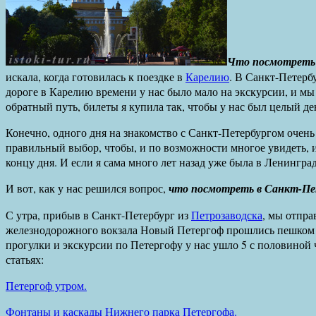
Что посмотреть 
искала, когда готовилась к поездке в
Карелию
. В Санкт-Петерб
дороге в Карелию времени у нас было мало на экскурсии, и мы 
обратный путь, билеты я купила так, чтобы у нас был целый де
Конечно, одного дня на знакомство с Санкт-Петербургом очень
правильный выбор,
чтобы, и по возможности многое увидеть, 
концу дня. И если я сама много лет назад уже была в Ленинград
И вот, как у нас решился вопрос,
что посмотреть в Санкт-Пет
С утра, прибыв в Санкт-Петербург из
Петрозаводска
, мы отпра
железнодорожного вокзала Новый Петергоф прошлись пешком п
прогулки и экскурсии по Петергофу у нас ушло 5 с половиной 
статьях:
Петергоф утром.
Фонтаны и каскады Нижнего парка Петергофа.