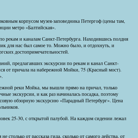
ерковным корпусом музея-заповедника Петергоф (цены там,
танции метро «Балтийская».
 по рекам и каналам Санкт-Петербурга. Находившись полдня
ик для нас был самое то. Можно было, и отдохнуть, и
ргских достопримечательностей.
аний, предлагавших экскурсии по рекам и канал Санкт-
ся от причала на набережной Мойки, 75 (Красный мост).
».
режной реки Мойка, мы вышли прямо на причал, только
ечные экскурсии, и как раз начиналась посадка, поэтому
 часовую обзорную экскурсию «Парадный Петербург». Цена
ольников.
овек 25-30, с открытой палубой. На каждом сидении лежал
е столько от рассказа гида, сколько от самого действа, от