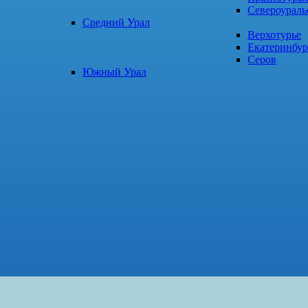
Североураль
Средний Урал
Верхотурье
Екатеринбур
Серов
Южный Урал