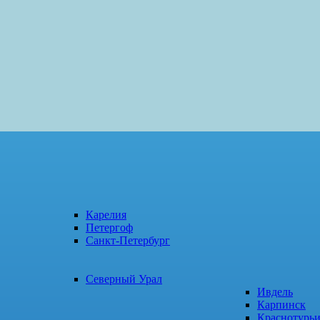
Карелия
Петергоф
Санкт-Петербург
Северный Урал
Ивдель
Карпинск
Краснотурь