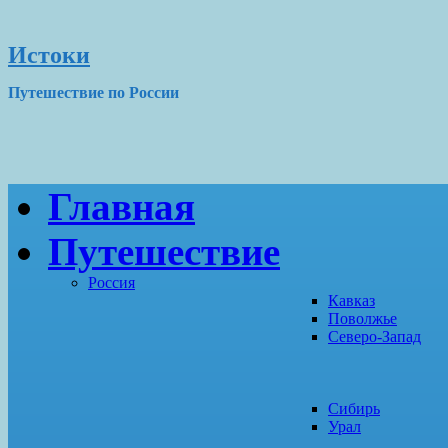
Истоки
Путешествие по России
Главная
Путешествие
Россия
Кавказ
Поволжье
Северо-Запад
Сибирь
Урал