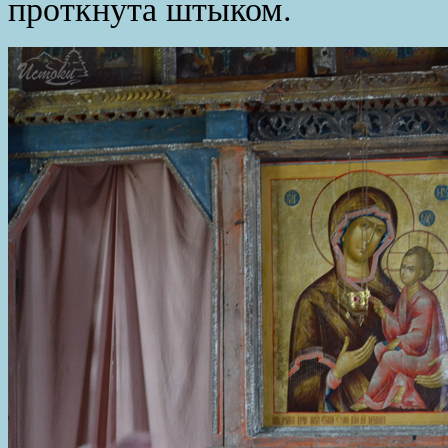
проткнута штыком.