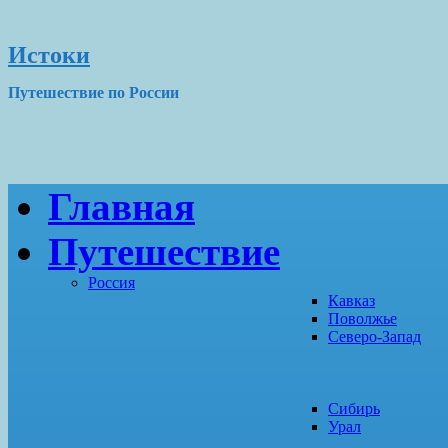
Истоки
Путешествие по России
Главная
Путешествие
Россия
Кавказ
Поволжье
Северо-Запад
Сибирь
Урал