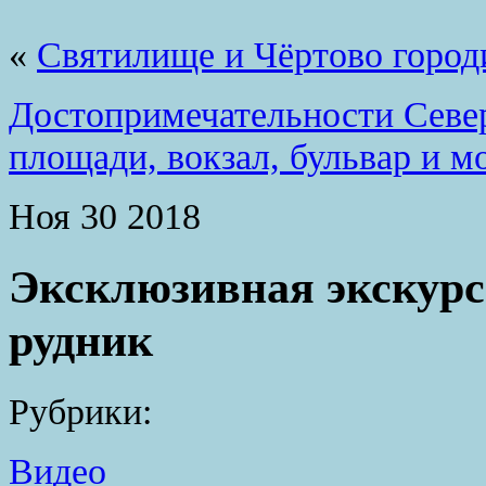
«
Святилище и Чёртово город
Достопримечательности Север
площади, вокзал, бульвар и 
Ноя
30
2018
Эксклюзивная экскурс
рудник
Рубрики:
Видео