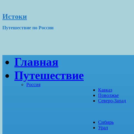
Истоки
Путешествие по России
Главная
Путешествие
Россия
Кавказ
Поволжье
Северо-Запад
Сибирь
Урал