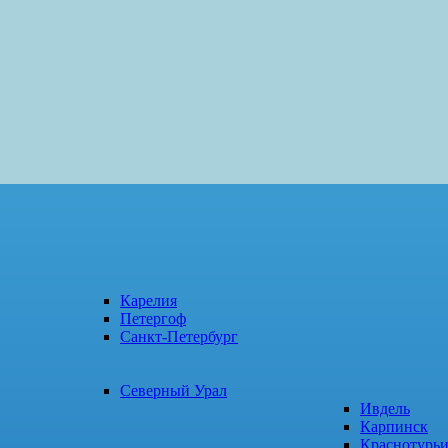
Карелия
Петергоф
Санкт-Петербург
Северный Урал
Ивдель
Карпинск
Краснотурь