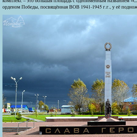
комплекс – это большая площадь с одноимённым названием «Сла
орденом Победы, посвящённая ВОВ 1941-1945 г.г., у её поднож