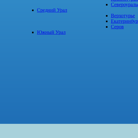
Североураль
Средний Урал
Верхотурье
Екатеринбур
Серов
Южный Урал