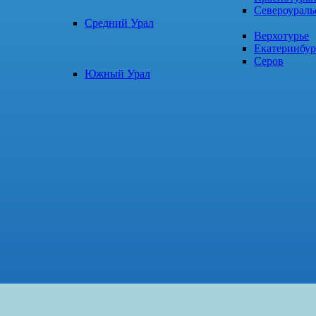
Североураль
Средний Урал
Верхотурье
Екатеринбур
Серов
Южный Урал