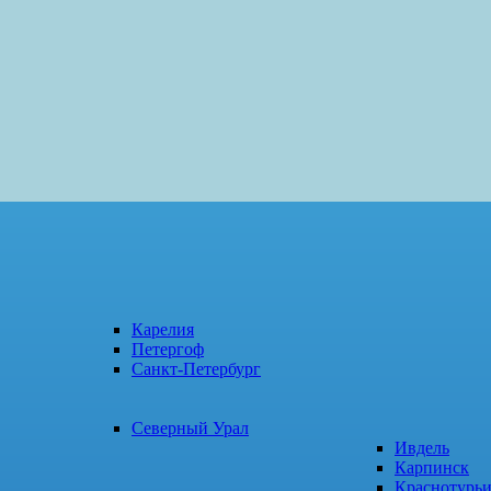
Карелия
Петергоф
Санкт-Петербург
Северный Урал
Ивдель
Карпинск
Краснотурь