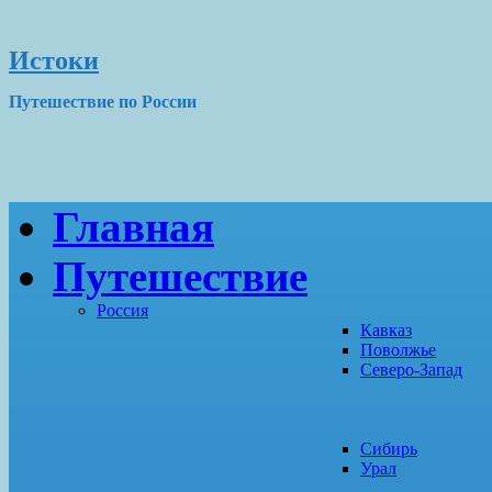
Истоки
Путешествие по России
Главная
Путешествие
Россия
Кавказ
Поволжье
Северо-Запад
Сибирь
Урал