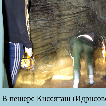
В пещере Киссяташ (Идрисовс