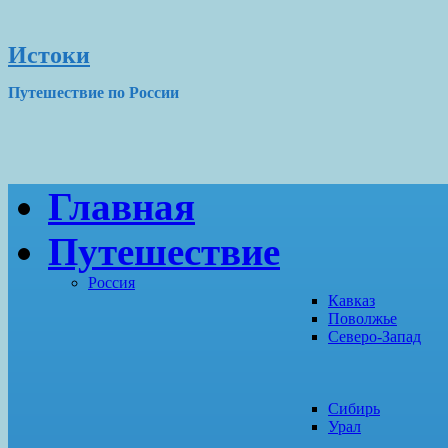
Истоки
Путешествие по России
Главная
Путешествие
Россия
Кавказ
Поволжье
Северо-Запад
Сибирь
Урал