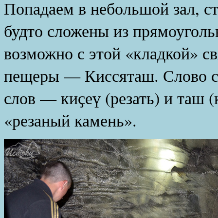
Попадаем в небольшой зал, ст
будто сложены из прямоуголь
возможно с этой «кладкой» св
пещеры — Киссяташ. Слово с
слов — киҫеү (резать) и таш 
«резаный камень».