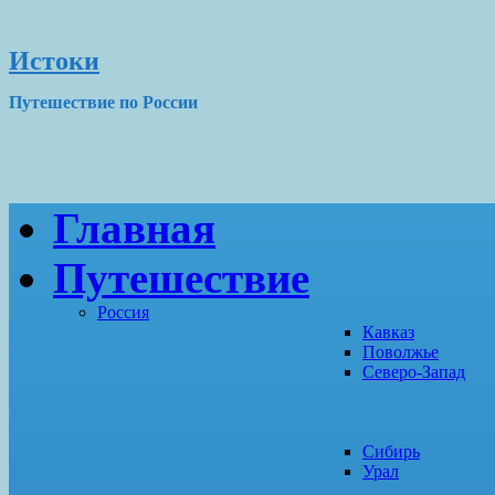
Истоки
Путешествие по России
Главная
Путешествие
Россия
Кавказ
Поволжье
Северо-Запад
Сибирь
Урал