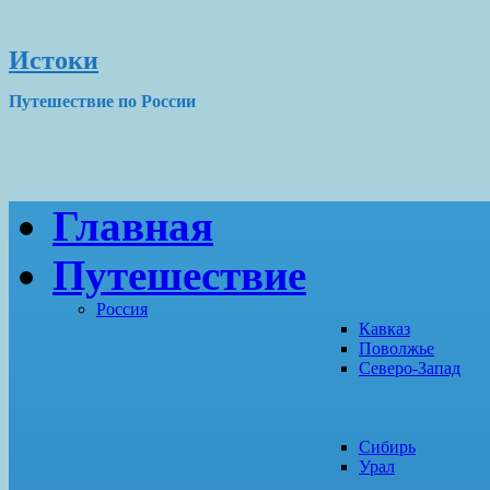
Истоки
Путешествие по России
Главная
Путешествие
Россия
Кавказ
Поволжье
Северо-Запад
Сибирь
Урал