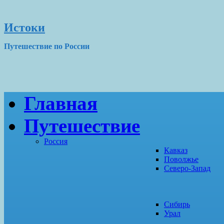
Истоки
Путешествие по России
Главная
Путешествие
Россия
Кавказ
Поволжье
Северо-Запад
Сибирь
Урал