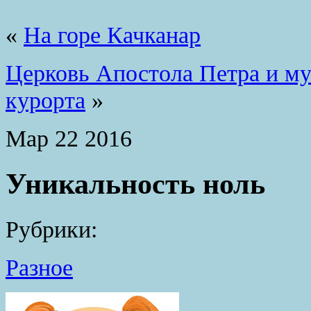
«
На горе Качканар
Церковь Апостола Петра и му
курорта
»
Мар
22
2016
Уникальность ноль
Рубрики:
Разное