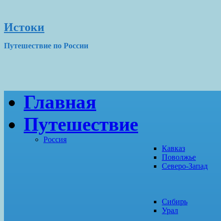
Истоки
Путешествие по России
Главная
Путешествие
Россия
Кавказ
Поволжье
Северо-Запад
Сибирь
Урал