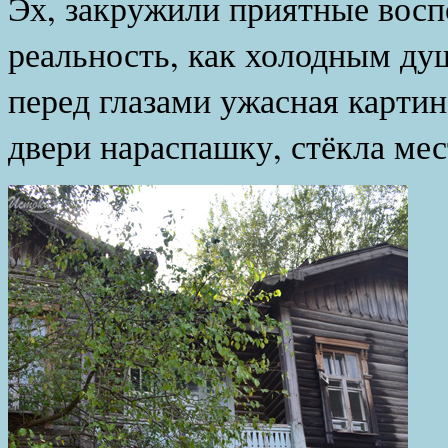
Эх, закружили приятные вос
реальность, как холодным ду
перед глазами ужасная карти
двери нараспашку, стёкла ме