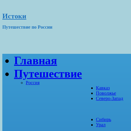
Истоки
Путешествие по России
Главная
Путешествие
Россия
Кавказ
Поволжье
Северо-Запад
Сибирь
Урал